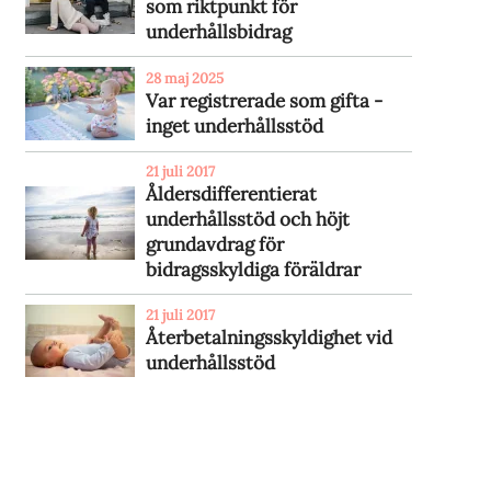
som riktpunkt för
underhållsbidrag
28 maj 2025
Var registrerade som gifta -
inget underhållsstöd
21 juli 2017
Åldersdifferentierat
underhållsstöd och höjt
grundavdrag för
bidragsskyldiga föräldrar
21 juli 2017
Återbetalningsskyldighet vid
underhållsstöd