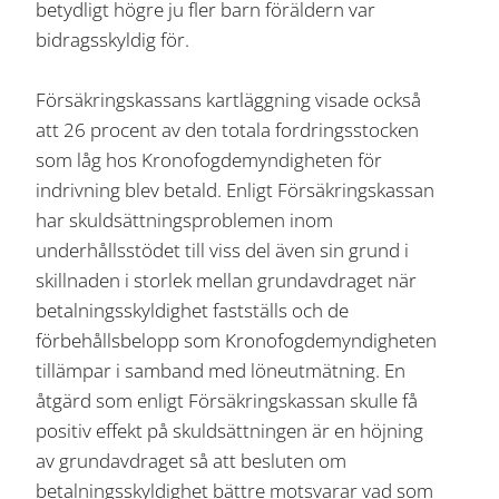
betydligt högre ju fler barn föräldern var
bidragsskyldig för.
Försäkringskassans kartläggning visade också
att 26 procent av den totala fordringsstocken
som låg hos Kronofogdemyndigheten för
indrivning blev betald. Enligt Försäkringskassan
har skuldsättningsproblemen inom
underhållsstödet till viss del även sin grund i
skillnaden i storlek mellan grundavdraget när
betalningsskyldighet fastställs och de
förbehållsbelopp som Kronofogdemyndigheten
tillämpar i samband med löneutmätning. En
åtgärd som enligt Försäkringskassan skulle få
positiv effekt på skuldsättningen är en höjning
av grundavdraget så att besluten om
betalningsskyldighet bättre motsvarar vad som