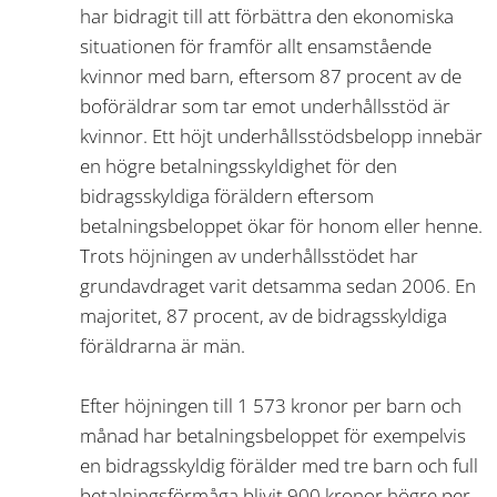
har bidragit till att förbättra den ekonomiska
situationen för framför allt ensamstående
kvinnor med barn, eftersom 87 procent av de
boföräldrar som tar emot underhållsstöd är
kvinnor. Ett höjt underhållsstödsbelopp innebär
en högre betalningsskyldighet för den
bidragsskyldiga föräldern eftersom
betalningsbeloppet ökar för honom eller henne.
Trots höjningen av underhållsstödet har
grundavdraget varit detsamma sedan 2006. En
majoritet, 87 procent, av de bidragsskyldiga
föräldrarna är män.
Efter höjningen till 1 573 kronor per barn och
månad har betalningsbeloppet för exempelvis
en bidragsskyldig förälder med tre barn och full
betalningsförmåga blivit 900 kronor högre per